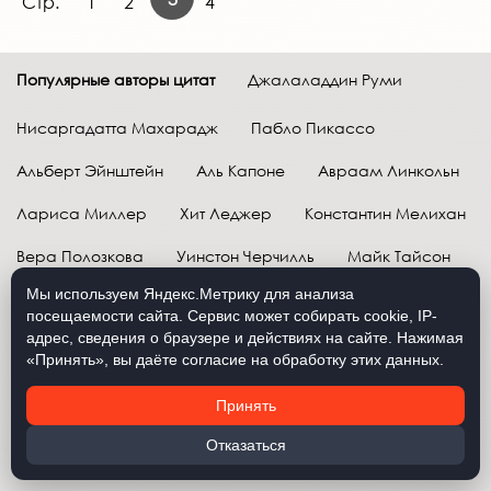
Стр.
1
2
4
Популярные авторы цитат
Джалаладдин Руми
Нисаргадатта Махарадж
Пабло Пикассо
Альберт Эйнштейн
Аль Капоне
Авраам Линкольн
Лариса Миллер
Хит Леджер
Константин Мелихан
Вера Полозкова
Уинстон Черчилль
Майк Тайсон
Мы используем Яндекс.Метрику для анализа
Марк Твен
Расул Гамзатов
Грег Плитт
посещаемости сайта. Сервис может собирать cookie, IP-
адрес, сведения о браузере и действиях на сайте. Нажимая
Далай-лама XIV
Уоррен Баффетт
«Принять», вы даёте согласие на обработку этих данных.
Давид Самойлов
Антон Чехов
Жан-Поль Сартр
Принять
Брюс Ли
Бенджамин Франклин
Лев Н. Толстой
Отказаться
Рене Декарт
Александр Македонский