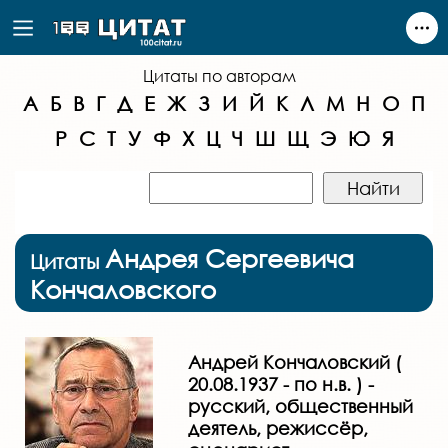
Цитаты по авторам
А
Б
В
Г
Д
Е
Ж
З
И
Й
К
Л
М
Н
О
П
Р
С
Т
У
Ф
Х
Ц
Ч
Ш
Щ
Э
Ю
Я
Андрея Сергеевича
Цитаты
Кончаловского
Андрей Кончаловский (
20.08.1937 - по н.в. ) -
русский, общественный
деятель, режиссёр,