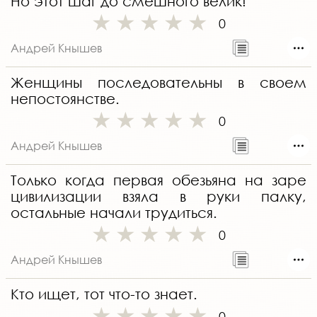
Но этот шаг до смешного велик!
0
Андрей Кнышев
Женщины последовательны в своем
непостоянстве.
0
Андрей Кнышев
Только когда первая обезьяна на заре
цивилизации взяла в руки палку,
остальные начали трудиться.
0
Андрей Кнышев
Кто ищет, тот что-то знает.
0