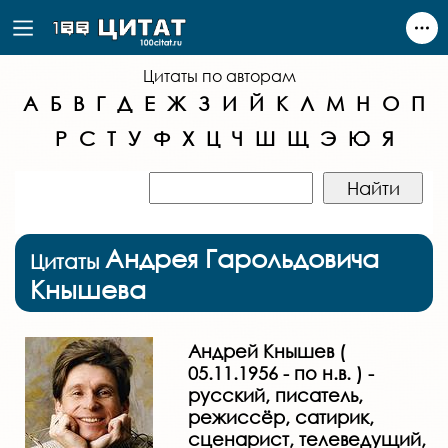
Цитаты по авторам
А
Б
В
Г
Д
Е
Ж
З
И
Й
К
Л
М
Н
О
П
Р
С
Т
У
Ф
Х
Ц
Ч
Ш
Щ
Э
Ю
Я
Андрея Гарольдовича
Цитаты
Кнышева
Андрей Кнышев (
05.11.1956 - по н.в. ) -
русский, писатель,
режиссёр, сатирик,
сценарист, телеведущий,