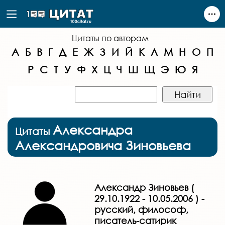
Цитаты по авторам
А
Б
В
Г
Д
Е
Ж
З
И
Й
К
Л
М
Н
О
П
Р
С
Т
У
Ф
Х
Ц
Ч
Ш
Щ
Э
Ю
Я
Александра
Цитаты
Александровича Зиновьева
Александр Зиновьев (
29.10.1922 - 10.05.2006 ) -
русский, философ,
писатель-сатирик