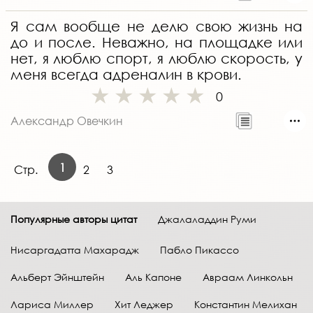
Я сам вообще не делю свою жизнь на
до и после. Неважно, на площадке или
нет, я люблю спорт, я люблю скорость, у
меня всегда адреналин в крови.
0
Александр Овечкин
1
Стр.
2
3
Популярные авторы цитат
Джалаладдин Руми
Нисаргадатта Махарадж
Пабло Пикассо
Альберт Эйнштейн
Аль Капоне
Авраам Линкольн
Лариса Миллер
Хит Леджер
Константин Мелихан