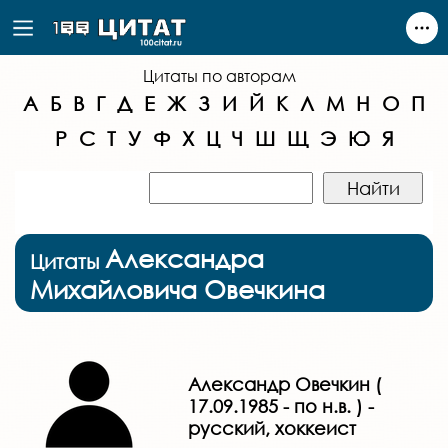
Цитаты по авторам
А
Б
В
Г
Д
Е
Ж
З
И
Й
К
Л
М
Н
О
П
Р
С
Т
У
Ф
Х
Ц
Ч
Ш
Щ
Э
Ю
Я
Александра
Цитаты
Михайловича Овечкина
Александр Овечкин (
17.09.1985 - по н.в. ) -
русский, хоккеист