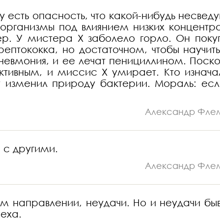
 есть опасность, что какой-нибудь несвед
оорганизмы под влиянием низких концентр
мер. У мистера X заболело горло. Он поку
ептококка, но достаточном, чтобы научить
невмония, и ее лечат пенициллином. Поско
ктивным, и миссис X умирает. Кто изнача
 изменил природу бактерии. Мораль: есл
Александр Фле
 с другими.
Александр Фле
м направлении, неудачи. Но и неудачи бы
еха.