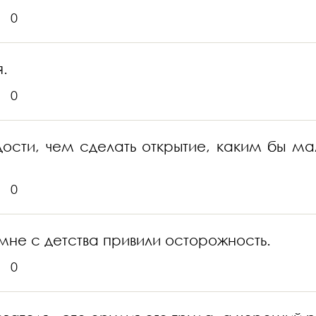
0
я.
0
дости, чем сделать открытие, каким бы м
0
мне с детства привили осторожность.
0