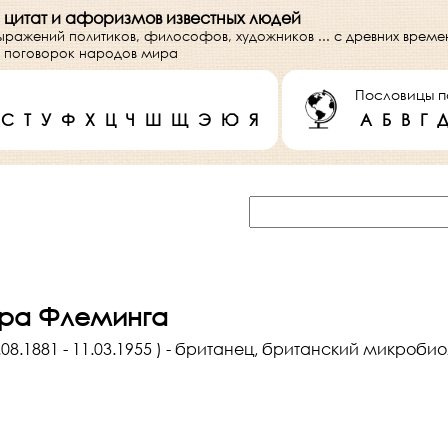
 цитат и афоризмов известных людей
выражений политиков, философов, художников ... с древних врем
 и поговорок народов мира
Пословицы п
С
Т
У
Ф
Х
Ц
Ч
Ш
Щ
Э
Ю
Я
А
Б
В
Г
ра Флеминга
08.1881 - 11.03.1955 ) - британец, британский микроби