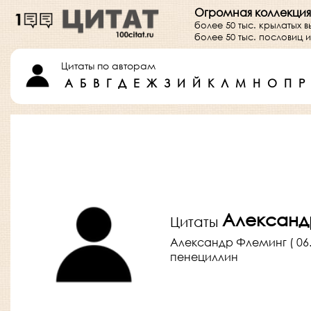
Огромная коллекция
более 50 тыс. крылатых 
более 50 тыс. пословиц
Цитаты по авторам
А
Б
В
Г
Д
Е
Ж
З
И
Й
К
Л
М
Н
О
П
Р
Александ
Цитаты
Александр Флеминг ( 06.
пенециллин