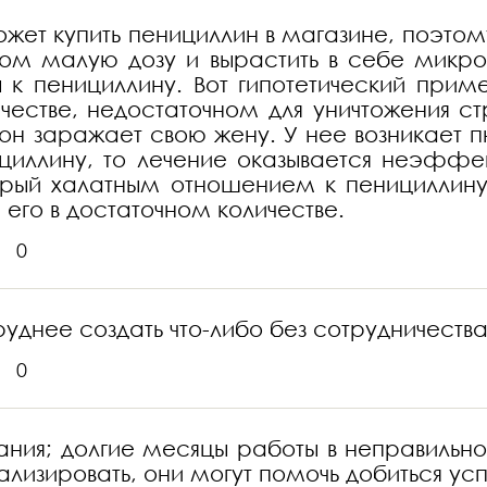
жет купить пенициллин в магазине, поэтому
ком малую дозу и вырастить в себе микр
ы к пенициллину. Вот гипотетический при
честве, недостаточном для уничтожения стр
 он заражает свою жену. У нее возникает п
ициллину, то лечение оказывается неэффе
орый халатным отношением к пенициллину
 его в достаточном количестве.
0
уднее создать что-либо без сотрудничества
0
ния; долгие месяцы работы в неправильно
лизировать, они могут помочь добиться усп