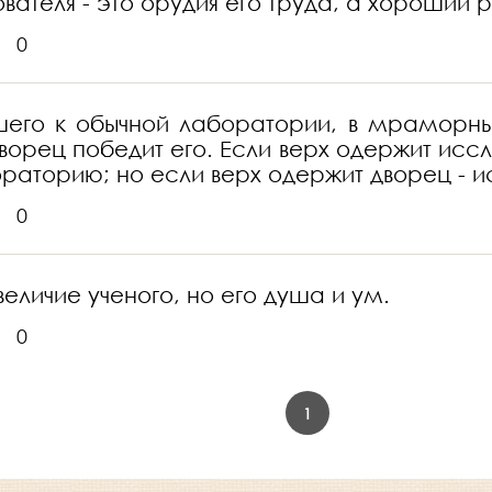
ателя - это орудия его труда, а хороший 
0
шего к обычной лаборатории, в мраморный
орец победит его. Если верх одержит иссл
раторию; но если верх одержит дворец - и
0
личие ученого, но его душа и ум.
0
1