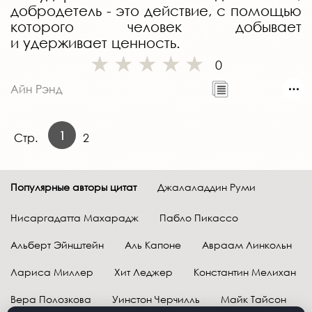
добродетель - это действие, с помощью
которого человек добывает
и удерживает ценность.
0
Айн Рэнд
1
Стр.
2
Популярные авторы цитат
Джалаладдин Руми
Нисаргадатта Махарадж
Пабло Пикассо
Альберт Эйнштейн
Аль Капоне
Авраам Линкольн
Лариса Миллер
Хит Леджер
Константин Мелихан
Вера Полозкова
Уинстон Черчилль
Майк Тайсон