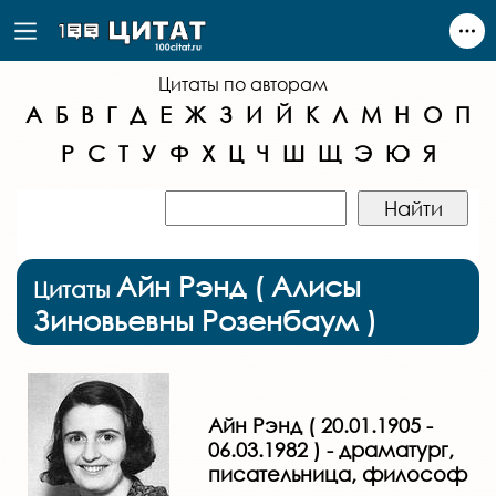
Цитаты по авторам
А
Б
В
Г
Д
Е
Ж
З
И
Й
К
Л
М
Н
О
П
Р
С
Т
У
Ф
Х
Ц
Ч
Ш
Щ
Э
Ю
Я
Айн Рэнд ( Алисы
Цитаты
Зиновьевны Розенбаум )
Айн Рэнд ( 20.01.1905 -
06.03.1982 ) - драматург,
писательница, философ